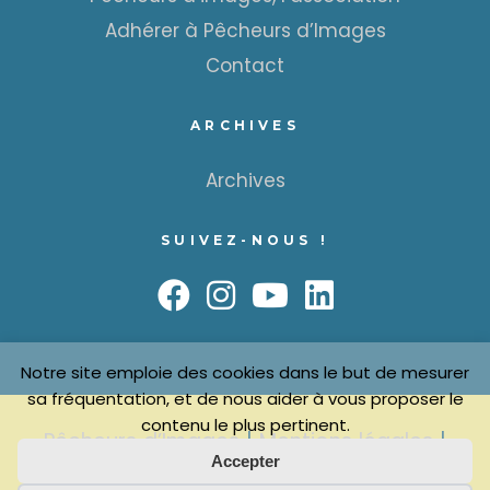
Adhérer à Pêcheurs d’Images
Contact
ARCHIVES
Archives
SUIVEZ-NOUS !
Notre site emploie des cookies dans le but de mesurer
sa fréquentation, et de nous aider à vous proposer le
contenu le plus pertinent.
Pêcheurs d’Images
|
Mentions légales
|
Accepter
Confidentialité
| Ce site est une