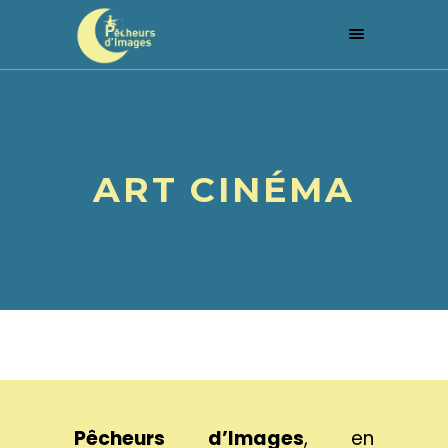
ART CINÉMA
Pêcheurs d’Images
, en