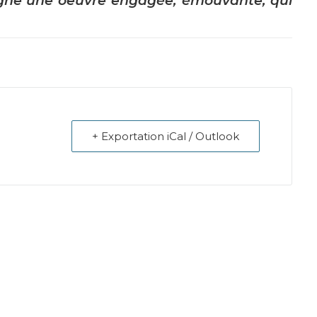
igne une oeuvre engagée, émouvante, qui
+ Exportation iCal / Outlook