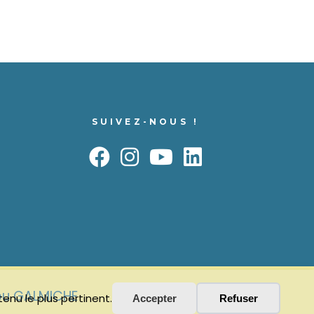
SUIVEZ-NOUS !
lou GALMICHE
enu le plus pertinent.
Accepter
Refuser