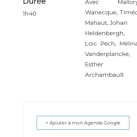
Durée
Avec Mallor
Wanecque, Timé
1h40
Mahaut, Johan
Heldenbergh,
Loïc Pech, Mélin
Vanderplancke,
Esther
Archambault
+ Ajouter à mon Agenda Google