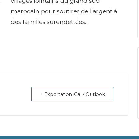
villages lointains du grand sud
,
marocain pour soutirer de l’argent à
des familles surendettées…
+ Exportation iCal / Outlook