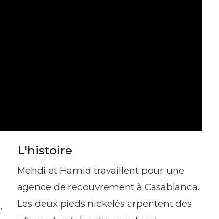
L'histoire
Mehdi et Hamid travaillent pour une
agence de recouvrement à Casablanca.
Les deux pieds nickelés arpentent des
,