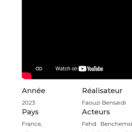
Année
Réalisateur
2023
Faouzi Bensaïdi
Pays
Acteurs
France,
Fehd Benchemsi